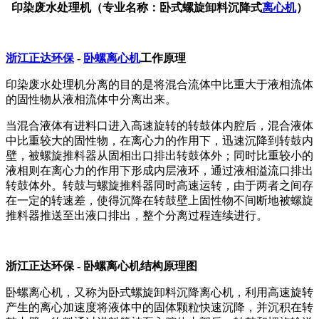
印染废水处理机（专业名称：卧式螺旋卸料沉降式
离心机
）
浙江正达环保
-
卧螺离心机
工作原理
印染废水处理机分离的目的是将混合流体中比重大于液相流体
的固性物从液相流体中分离出来。
当混合液体有进料口进入高速旋转的转鼓体内腔后，混合液体
中比重较大的固性物，在离心力的作用下，迅速沉降到转鼓内
壁，被螺旋推料器从固相出口排出转鼓体外；同时比重较小的
液相则在离心力的作用下形成内层液环，通过液相溢流口排出
转鼓体外。转鼓与螺旋推料器同时高速运转，由于两者之间存
在一定的转速差，使得沉降在转鼓壁上固性物不间断地被螺旋
推料器推送至出液口排出，整个分离过程连续进行。
浙江正达环保 - 卧螺离心机结构原理图
卧螺离心机，又称为卧式螺旋卸料沉降离心机，利用高速旋转
产生的离心加速度将液体中的固体颗粒快速沉降，并沉积在转