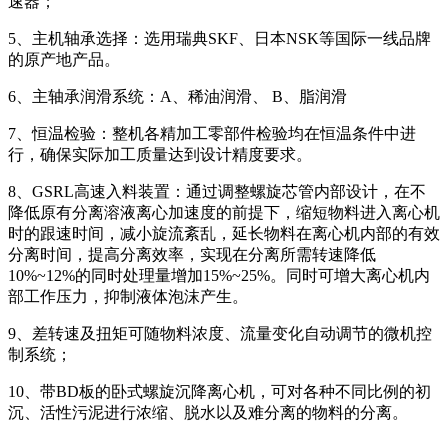
速器；
5、主机轴承选择：选用瑞典SKF、日本NSK等国际一线品牌
的原产地产品。
6、主轴承润滑系统：A、稀油润滑、 B、脂润滑
7、恒温检验：整机各精加工零部件检验均在恒温条件中进
行，确保实际加工质量达到设计精度要求。
8、GSRL高速入料装置：通过调整螺旋芯管内部设计，在不
降低原有分离溶液离心加速度的前提下，缩短物料进入离心机
时的跟速时间，减小旋流紊乱，延长物料在离心机内部的有效
分离时间，提高分离效率，实现在分离所需转速降低
10%~12%的同时处理量增加15%~25%。同时可增大离心机内
部工作压力，抑制液体泡沫产生。
9、差转速及扭矩可随物料浓度、流量变化自动调节的微机控
制系统；
10、带BD板的卧式螺旋沉降离心机，可对各种不同比例的初
沉、活性污泥进行浓缩、脱水以及难分离的物料的分离。