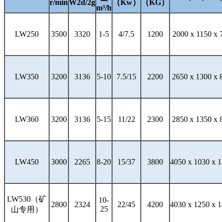
r/min
W2d/2g
（Kw）
（KG）
m³/h
LW250
3500
3320
1-5
4/7.5
1200
2000 x 1150 x 
LW350
3200
3136
5-10
7.5/15
2200
2650 x 1300 x 
LW360
3200
3136
5-15
11/22
2300
2850 x 1350 x 
LW450
3000
2265
8-20
15/37
3800
4050 x 1030 x 
LW530（矿
10-
2800
2324
22/45
4200
4030 x 1250 x 
25
山专用）