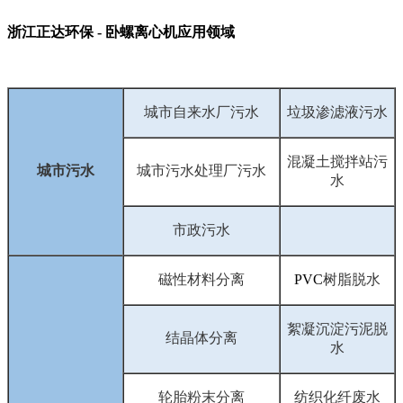
浙江正达环保 - 卧螺离心机应用领域
城市自来水厂污水
垃圾渗滤液污水
混凝土搅拌站污
城市污水
城市污水处理厂污水
水
市政污水
磁性材料分离
PVC
树脂脱水
絮凝沉淀污泥脱
结晶体分离
水
轮胎粉末分离
纺织化纤废水