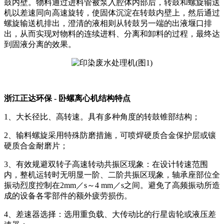
鼓内壁。物料通过进料管被泵入腔体内部后，转鼓和螺旋输送
机以差速同向高速旋转，使固体沉淀在转鼓内壁上，然后通过
螺旋输送机排出，澄清的液相则从转鼓另一端的出液堰口排
出，从而实现对物料的连续进料、分离和卸料的过程，最终达
到固液分离的效果。
浙江正达环保 - 卧螺离心机结构特点
1、大长径比、高转速。具有多种角度的转鼓锥部结构；
2、输料螺旋采用特殊防磨措施，可喷焊硬质合金保护层或镶
硬质合金耐磨片；
3、有效规避双转子高速转动共振区现象：在设计转速范围
内，整机运转时无明显一阶、二阶共振区现象，轴承座部位全
振动烈度控制在2mm／s～4 mm／s之间。避免了高频振动所造
成的设备各零部件的额外疲劳损伤。
4、差速器选择：选用重负载、大传动比的行星齿轮或液压差