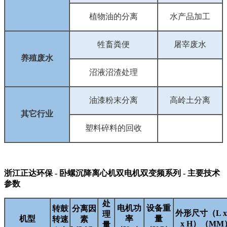
植物油的分离
水产品加工
牲畜粪便
屠宰废水
养殖废水
沼液沼渣处理
油漆粉末分离
高岭土分离
其它行业
塑料碎料的回收
浙江正达环保 - 卧螺沉降离心机双电机双变频系列 - 主要技术
参数
处
电机功
设备重
转鼓
分离因
外形尺寸（L x
理
机型
率
量
转速
素
x H）（MM
量